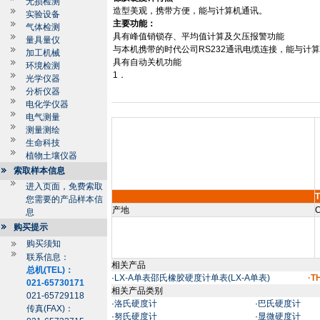
无损检测
造型美观，携带方便，能与计算机通讯。
实验设备
主要功能：
气体检测
具有峰值销锁存、平均值计算及欠压报警功能
量具量仪
与本机携带的时代公司
RS232
通讯电缆连接，能与计算
加工机械
具有自动关机功能
环境检测
1．
光学仪器
分析仪器
电化学仪器
电气测量
测量测绘
生命科技
植物土壤仪器
索取样本信息
进入页面，免费索取
您需要的产品样本信
产地
C
息
购买提示
购买须知
联系信息：
相关产品
总机(TEL)：
·
LX-A单表邵氏橡胶硬度计单表(LX-A单表)
·
021-65730171
相关产品类别
021-65729118
·
洛氏硬度计
·
巴氏硬度计
传真(FAX)：
·
努氏硬度计
·
显微硬度计