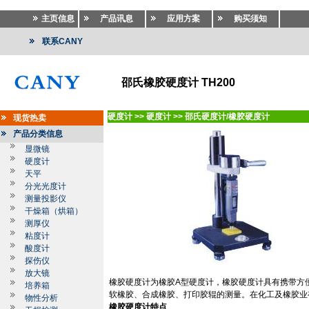
主页信息
产品讯息
应用方案
购买须知
联系CANY
邵氏橡胶硬度计 TH200
硬度计
>>
硬度计
>>
邵氏硬度计/橡胶硬度计
现货热卖
产品分类信息
显微镜
硬度计
天平
分光光度计
测量投影仪
干燥箱（烘箱）
测厚仪
粘度计
酸度计
探伤仪
放大镜
橡胶硬度计为橡胶
A
型硬度计，橡胶硬度计具有携带方
培养箱
软橡胶、合成橡胶、打印胶辊的测量。在化工及橡胶业
物性分析
橡胶硬度计特点