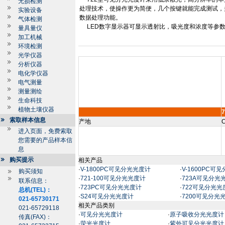
无损检测
处理技术，使操作更为简便，几个按键就能完成测试，
实验设备
数据处理功能。
气体检测
LED
数字显示器可显示透射比，吸光度和浓度等参
量具量仪
加工机械
环境检测
光学仪器
分析仪器
电化学仪器
电气测量
测量测绘
生命科技
植物土壤仪器
7
索取样本信息
产地
C
进入页面，免费索取
您需要的产品样本信
息
购买提示
相关产品
·
V-1800PC可见分光光度计
·
V-1600PC可
购买须知
·
721-100可见分光光度计
·
723A可见分光
联系信息：
·
723PC可见分光光度计
·
722可见分光光
总机(TEL)：
·
S24可见分光光度计
·
7200可见分光
021-65730171
相关产品类别
021-65729118
·
可见分光光度计
·
原子吸收分光光度计
传真(FAX)：
·
荧光光度计
·
紫外可见分光光度计