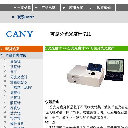
主页信息
产品讯息
应用方案
购买须知
联系CANY
可见分光光度计 721
分光光度计
>>
分光光度计
>>
可见分光光度计
现货热卖
产品分类信息
显微镜
硬度计
天平
分光光度计
测量投影仪
干燥箱（烘箱）
测厚仪
粘度计
仪器用途
酸度计
分光光度分析是基于不同物质对某一波长单色光有
探伤仪
现人机对话，操作简单、功能完善，可广泛应用在石油
放大镜
研、生产、教学不可缺少的分析测试仪器。
培养箱
特
点
物性分析
722
型可见分光光度计采用低杂散光，高分辨率的单