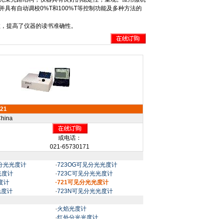
并具有自动调校
0%T
和
100%T
等控制功能及多种方法的
数，提高了仪器的读书准确性。
21
hina
或电话：
021-65730171
见分光光度计
·
723OG可见分光光度计
光度计
·
723C可见分光光度计
度计
·721可见分光光度计
光度计
·
723N可见分光光度计
·
火焰光度计
·
红外分光光度计