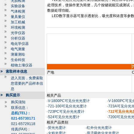
无损检测
处理技术，使操作更为简便，几个按键就能完成测试，
实验设备
数据处理功能。
气体检测
LED
数字显示器可显示透射比，吸光度和浓度等参
量具量仪
加工机械
环境检测
光学仪器
分析仪器
电化学仪器
电气测量
测量测绘
生命科技
植物土壤仪器
7
索取样本信息
产地
C
进入页面，免费索取
您需要的产品样本信
息
购买提示
相关产品
·
V-1800PC可见分光光度计
·
V-1600PC可
购买须知
·
721-100可见分光光度计
·
723A可见分光
联系信息：
·
723PC可见分光光度计
·722可见分光光
总机(TEL)：
·
S24可见分光光度计
·
7200可见分光
021-65730171
相关产品类别
021-65729118
·
荧光光度计
·
红外分光光度计
传真(FAX)：
·
火焰光度计
·
原子吸收分光光度计