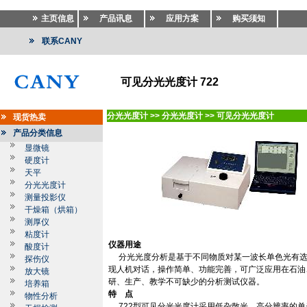
主页信息
产品讯息
应用方案
购买须知
联系CANY
可见分光光度计 722
分光光度计
>>
分光光度计
>>
可见分光光度计
现货热卖
产品分类信息
显微镜
硬度计
天平
分光光度计
测量投影仪
干燥箱（烘箱）
测厚仪
粘度计
仪器用途
酸度计
分光光度分析是基于不同物质对某一波长单色光有
探伤仪
现人机对话，操作简单、功能完善，可广泛应用在石油
放大镜
研、生产、教学不可缺少的分析测试仪器。
培养箱
特
点
物性分析
722
型可见分光光度计采用低杂散光，高分辨率的单