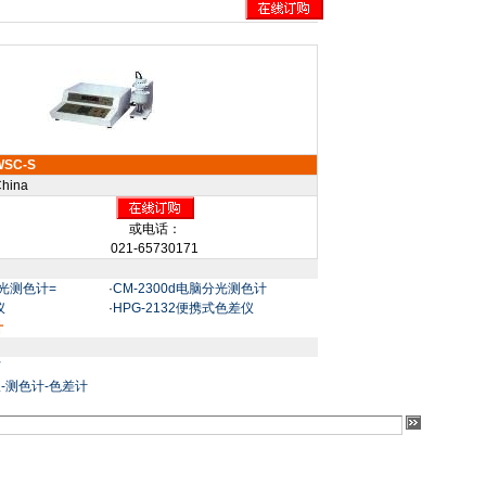
WSC-S
hina
或电话：
021-65730171
分光测色计=
·
CM-2300d电脑分光测色计
仪
·
HPG-2132便携式色差仪
计
灯
-测色计-色差计