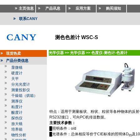
主页信息
产品讯息
应用方案
购买须知
联系CANY
测色色差计 WSC-S
光学仪器
>>
光学仪器
>>
色度仪-测色计-色差计
现货热卖
产品分类信息
显微镜
硬度计
天平
分光光度计
测量投影仪
干燥箱（烘箱）
测厚仪
粘度计
特点：适用于测量板状、粉状、粒状等各种物体的反射
酸度计
RS232
接口，可向
PC
机传送数据。
探伤仪
主要技术参数：
放大镜
█照明条件：
o/d
培养箱
█光谱条件：总体相应等价于
CIE
标准的照明体
D
及
10
物性分析
65