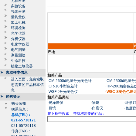
无损检测
实验设备
气体检测
量具量仪
加工机械
环境检测
光学仪器
分析仪器
电化学仪器
电气测量
产地
C
测量测绘
生命科技
植物土壤仪器
索取样本信息
相关产品
进入页面，免费索取
·
CM-2600d电脑分光测色计
·
CM-2500d电脑
您需要的产品样本信
·
CR-10小型色差计
·
HP-200精密色差
息
·
WSF-J分光测色仪
·WSC-S测色色差
购买提示
相关产品类别
·
光泽度仪
·
物镜
·
环形
购买须知
·
目镜
·
白度仪
·
色度仪
联系信息：
在下框中搜索，寻找您需要的产品：
总机(TEL)：
021-65730171
021-65729118
传真(FAX)：