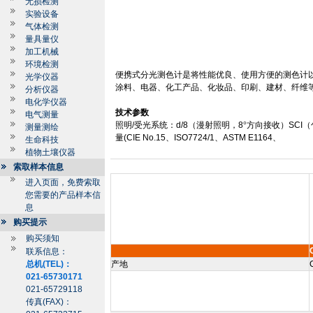
无损检测
实验设备
气体检测
量具量仪
加工机械
环境检测
便携式分光测色计是将性能优良、使用方便的测色计
光学仪器
涂料、电器、化工产品、化妆品、印刷、建材、纤维
分析仪器
电化学仪器
技术参数
电气测量
照明
/
受光系统：
d/8
（漫射照明，
8
°方向接收）
SCI
（
测量测绘
量
(CIE No.15
、
ISO7724/1
、
ASTM E1164
、
生命科技
植物土壤仪器
索取样本信息
进入页面，免费索取
您需要的产品样本信
息
购买提示
购买须知
联系信息：
总机(TEL)：
产地
021-65730171
021-65729118
传真(FAX)：