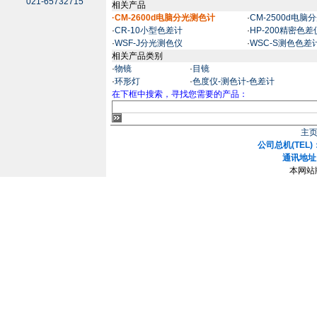
021-65732715
相关产品
·CM-2600d电脑分光测色计
·
CM-2500d电脑
·
CR-10小型色差计
·
HP-200精密色差
·
WSF-J分光测色仪
·
WSC-S测色色差
相关产品类别
·
物镜
·
目镜
·
环形灯
·
色度仪-测色计-色差计
在下框中搜索，寻找您需要的产品：
主
公司总机(TEL)：
通讯地址
本网站