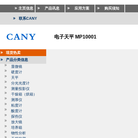
主页信息
产品讯息
应用方案
购买须知
联系CANY
电子天平 MP10001
现货热卖
产品分类信息
显微镜
硬度计
天平
分光光度计
测量投影仪
干燥箱（烘箱）
测厚仪
粘度计
酸度计
探伤仪
放大镜
培养箱
物性分析