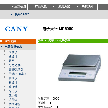
主页信息
产品讯息
应用方案
购买须知
联系CANY
电子天平 MP6000
天平
>>
天平
>>
电子天平
现货热卖
产品分类信息
显微镜
硬度计
天平
分光光度计
测量投影仪
干燥箱（烘箱）
测厚仪
粘度计
酸度计
探伤仪
放大镜
称量范围：
6000
培养箱
可读性：
1
物性分析
重复性≤
(g)
：±
1