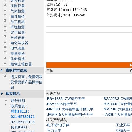
无损检测
线性≤
(g)
：±
2
实验设备
秤盘尺寸
(mm)
：
174
×
143
气体检测
外形尺寸
( mm):190
×
248
量具量仪
加工机械
环境检测
光学仪器
分析仪器
电化学仪器
电气测量
测量测绘
生命科技
植物土壤仪器
索取样本信息
产地
C
进入页面，免费索取
您需要的产品样本信
息
相关产品
购买提示
·
BSA423S–CW精密天平
·
BSA223S-CW
购买须知
·
BSA223S精密天平
·
MP100KC大秤
联系信息：
·
MP30KC大秤量精密计数天平
·
MP15KC大秤量
总机(TEL)：
·
JA50K-5大秤量精密电子天平
·
JA30k-1大秤量
021-65730171
相关产品类别
021-65729118
·
电子称/电子秤
·
工业天平
传真(FAX)：
·
扭力天平
·
动物天平