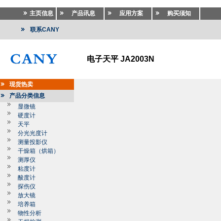
主页信息
产品讯息
应用方案
购买须知
联系CANY
电子天平 JA2003N
现货热卖
产品分类信息
显微镜
硬度计
天平
分光光度计
测量投影仪
干燥箱（烘箱）
测厚仪
粘度计
酸度计
探伤仪
放大镜
培养箱
物性分析