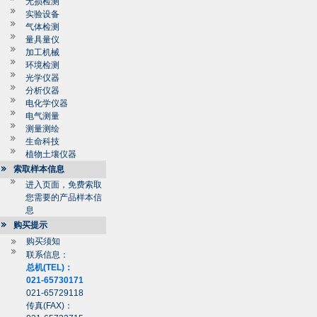
无损检测
实验设备
气体检测
量具量仪
加工机械
环境检测
光学仪器
分析仪器
电化学仪器
电气测量
测量测绘
生命科技
植物土壤仪器
索取样本信息
进入页面，免费索取
您需要的产品样本信
息
购买提示
购买须知
联系信息：
总机(TEL)：
021-65730171
021-65729118
传真(FAX)：