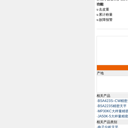
功能
u
去皮重
u
累计称量
u
故障报警
产地
相关产品
·
BSA423S–CW精
·
BSA223S精密天平
·
MP30KC大秤量精
·
JA50K-5大秤量
相关产品类别
·
电子分析天平