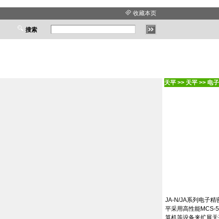
收藏本页
搜索
天平
>>
天平
>>
电子
JA-N/JA
系列电子精
平采用高性能
MCS-5
算机等设备来扩展天