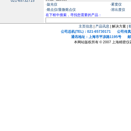
021-65732715
·
旋光仪
·
雾度仪
·
熔点仪/显微熔点仪
·
溶出度仪
在下框中搜索，寻找您需要的产品：
主页信息
|
产品讯息
| 解决方案 |
公司总机(TEL)：021-65730171 公司传真(F
通讯地址：上海市平凉路1195号 邮政
本网站版权所有 © 2007 上海精密