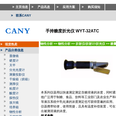
主页信息
产品讯息
应用方案
购买须知
联系CANY
手持糖度折光仪 WYT-32ATC
物性分析
>>
物性分析
>>
折射仪/折射计/折光仪
>>
糖量
现货热卖
产品分类信息
显微镜
硬度计
天平
分光光度计
测量投影仪
干燥箱（烘箱）
测厚仪
粘度计
本系列仪器用以快速测定测定含糖溶液的浓度，同时通
酸度计
他广泛用于制糖、食品、饮料等工业部门及农业生产和
探伤仪
等液压系统中乳化液的浓度测定也可获得普遍的应用。
放大镜
仪器携带轻便，使用简捷，且具有温度补偿装置，可在
培养箱
出被测溶液的浓度。
物性分析
技术参数