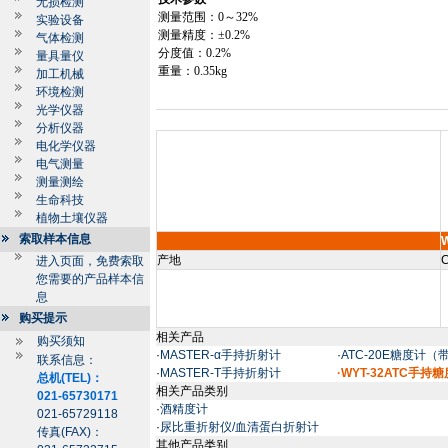
无损检测
测量范围：
0
～
32%
实验设备
测量精度：±
0.2%
气体检测
分度值：
0.2%
量具量仪
重量：
0.35kg
加工机械
环境检测
光学仪器
分析仪器
电化学仪器
电气测量
测量测绘
生命科技
植物土壤仪器
索取样本信息
产地
C
进入页面，免费索取
您需要的产品样本信
息
购买提示
相关产品
购买须知
·
MASTER-α手持折射计
·
ATC-20E糖度计
联系信息：
·
MASTER-T手持折射计
·WYT-32ATC手持
总机(TEL)：
相关产品类别
021-65730171
·
酒精度计
021-65729118
·
尿比重折射仪/血清蛋白折射计
传真(FAX)：
其他产品类别