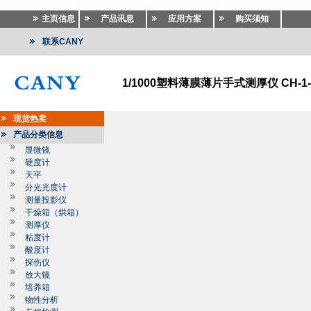
主页信息
产品讯息
应用方案
购买须知
联系CANY
1/1000塑料薄膜薄片手式测厚仪 CH-1-
现货热卖
产品分类信息
显微镜
硬度计
天平
分光光度计
测量投影仪
干燥箱（烘箱）
测厚仪
粘度计
酸度计
探伤仪
放大镜
培养箱
物性分析