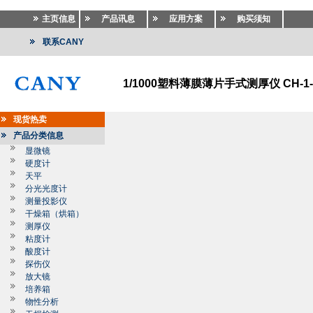
主页信息
产品讯息
应用方案
购买须知
联系CANY
1/1000塑料薄膜薄片手式测厚仪 CH-1-
现货热卖
产品分类信息
显微镜
硬度计
天平
分光光度计
测量投影仪
干燥箱（烘箱）
测厚仪
粘度计
酸度计
探伤仪
放大镜
培养箱
物性分析