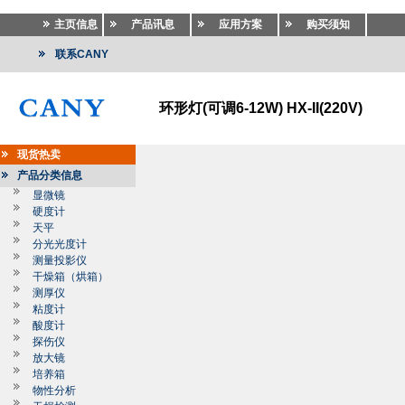
主页信息
产品讯息
应用方案
购买须知
联系CANY
环形灯(可调6-12W) HX-II(220V)
现货热卖
产品分类信息
显微镜
硬度计
天平
分光光度计
测量投影仪
干燥箱（烘箱）
测厚仪
粘度计
酸度计
探伤仪
放大镜
培养箱
物性分析