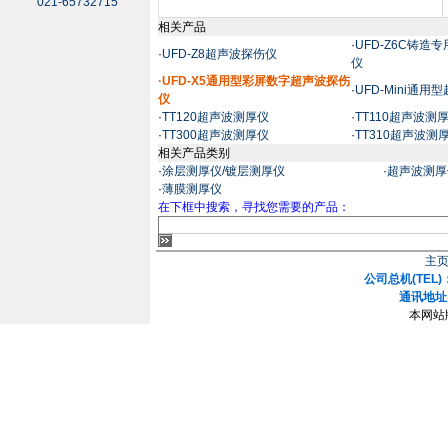
021-65732715
相关产品
·
UFD-Z6C铸
·
UFD-Z8超声波探伤仪
仪
·UFD-X5通用型彩屏数字超声波探伤
·
UFD-Mini通
仪
·
TT120超声波测厚仪
·
TT110超声波测
·
TT300超声波测厚仪
·
TT310超声波测
相关产品类别
·
涂层测厚仪/镀层测厚仪
·
超声波测厚
·
薄膜测厚仪
在下框中搜索，寻找您需要的产品：
主
公司总机(TEL)：
通讯地址
本网站