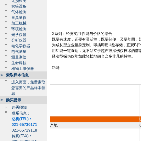
无损检测
实验设备
气体检测
量具量仪
加工机械
环境检测
X
系列：经济实用
性能与价格的结合
光学仪器
既要有速度，还要有灵活性；既要轻便，又要坚固；
分析仪器
为成长型企业量身定制。即插即用
U
盘存储，直观
B
扫
电化学仪器
用功能一键直达，无不站立于超声波探伤仪技术的前
电气测量
经济型探伤仪能如此轻松地融合众多非凡的特性。
测量测绘
生命科技
功能
植物土壤仪器
索取样本信息
进入页面，免费索取
您需要的产品样本信
息
购买提示
购买须知
联系信息：
总机(TEL)：
021-65730171
产地
021-65729118
传真(FAX)：