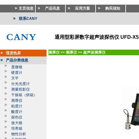
主页信息
产品讯息
应用方案
购买须知
联系CANY
通用型彩屏数字超声波探伤仪 UFD-X5
测厚仪
>>
测厚仪
>>
超声波测厚仪
现货热卖
产品分类信息
显微镜
硬度计
天平
分光光度计
测量投影仪
干燥箱（烘箱）
测厚仪
粘度计
酸度计
探伤仪
放大镜
培养箱
物性分析