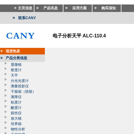
主页信息
产品讯息
应用方案
购买须知
联系CANY
电子分析天平 ALC-110.4
现货热卖
产品分类信息
显微镜
硬度计
天平
分光光度计
测量投影仪
干燥箱（烘箱）
测厚仪
粘度计
酸度计
探伤仪
放大镜
培养箱
物性分析