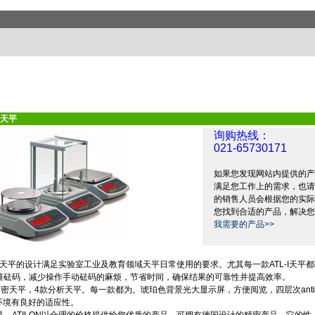
天平
询购热线：
021-65730171
如果您发现网站内提供的产
满足您工作上的需求，也请
的销售人员会根据您的实际
您找到合适的产品，解决您
我需要的产品>>
天平的设计满足实验室工业及教育领域天平日常使用的要求。尤其每一款
ATL-I
天平都
准砝码，减少操作手动砝码的麻烦，节省时间，确保结果的可靠性并提高效率。
精密天平，
4
款分析天平。每一款都为。琥珀色背景光大显示屏，方便阅览，四层次
anti
环境有良好的适应性。