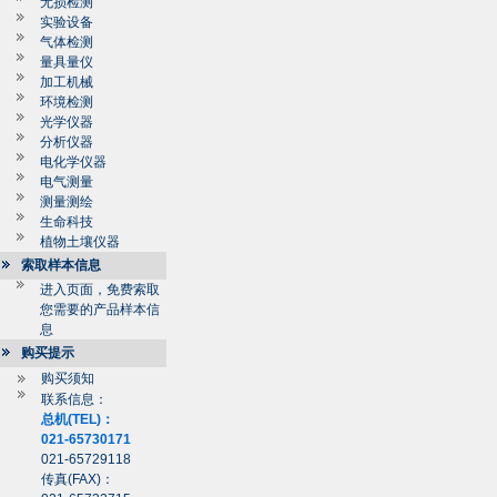
无损检测
实验设备
气体检测
量具量仪
加工机械
环境检测
光学仪器
分析仪器
电化学仪器
电气测量
测量测绘
生命科技
植物土壤仪器
索取样本信息
进入页面，免费索取
您需要的产品样本信
息
购买提示
购买须知
联系信息：
总机(TEL)：
021-65730171
021-65729118
传真(FAX)：