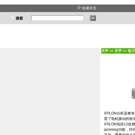
收藏本页
搜索
天平
>>
天平
>>
电子
ATILON
分析及粳米
置了电机驱动的校
ATILON
包括
12
款
jamming
功能，对