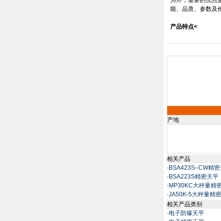
另外，重要的优点
能、品质、参数及
产品特点
<
产地
相关产品
·
BSA423S–CW精
·
BSA223S精密天平
·
MP30KC大秤量精
·
JA50K-5大秤量
相关产品类别
·
电子防爆天平