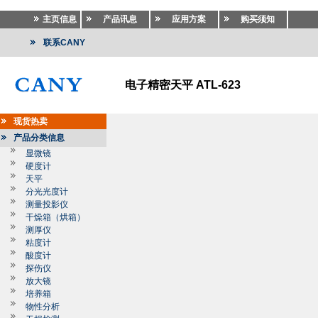
主页信息
产品讯息
应用方案
购买须知
联系CANY
电子精密天平 ATL-623
现货热卖
产品分类信息
显微镜
硬度计
天平
分光光度计
测量投影仪
干燥箱（烘箱）
测厚仪
粘度计
酸度计
探伤仪
放大镜
培养箱
物性分析