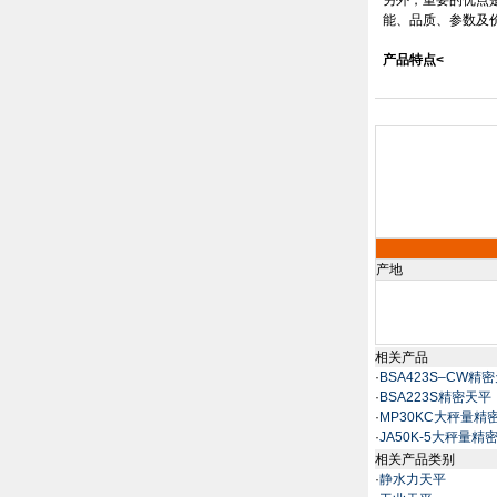
另外，重要的优点
能、品质、参数及
产品特点
<
产地
相关产品
·
BSA423S–CW精
·
BSA223S精密天平
·
MP30KC大秤量精
·
JA50K-5大秤量
相关产品类别
·
静水力天平