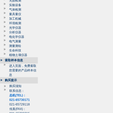
无损检测
实验设备
气体检测
量具量仪
加工机械
环境检测
光学仪器
分析仪器
电化学仪器
电气测量
测量测绘
生命科技
植物土壤仪器
索取样本信息
进入页面，免费索取
您需要的产品样本信
息
购买提示
购买须知
联系信息：
总机(TEL)：
021-65730171
021-65729118
传真(FAX)：