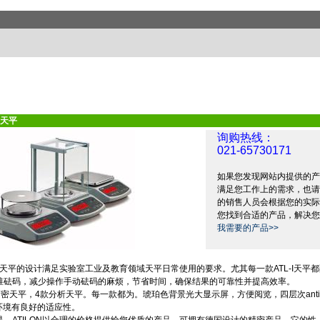
天平
询购热线：
021-65730171
如果您发现网站内提供的产
满足您工作上的需求，也请
的销售人员会根据您的实际
您找到合适的产品，解决您
我需要的产品>>
天平的设计满足实验室工业及教育领域天平日常使用的要求。尤其每一款
ATL-I
天平都
准砝码，减少操作手动砝码的麻烦，节省时间，确保结果的可靠性并提高效率。
精密天平，
4
款分析天平。每一款都为。琥珀色背景光大显示屏，方便阅览，四层次
anti
环境有良好的适应性。