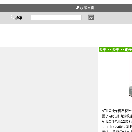
收藏本页
搜索
天平
>>
天平
>>
电子
ATILON
分析及粳米
置了电机驱动的校
ATILON
包括
12
款
jamming
功能，对