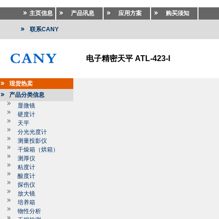
主页信息
产品讯息
应用方案
购买须知
联系CANY
电子精密天平 ATL-423-I
现货热卖
产品分类信息
显微镜
硬度计
天平
分光光度计
测量投影仪
干燥箱（烘箱）
测厚仪
粘度计
酸度计
探伤仪
放大镜
培养箱
物性分析