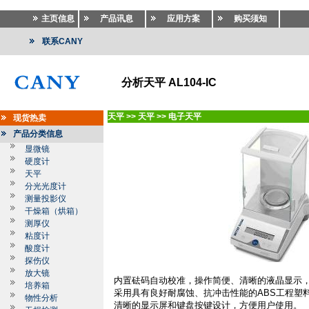
主页信息
产品讯息
应用方案
购买须知
联系CANY
分析天平 AL104-IC
天平
>>
天平
>>
电子天平
现货热卖
产品分类信息
显微镜
硬度计
天平
分光光度计
测量投影仪
干燥箱（烘箱）
测厚仪
粘度计
酸度计
探伤仪
放大镜
内置砝码自动校准，操作简便、清晰的液晶显示
培养箱
采用具有良好耐腐蚀、抗冲击性能的
ABS
工程塑
物性分析
清晰的显示屏和键盘按键设计，方便用户使用。