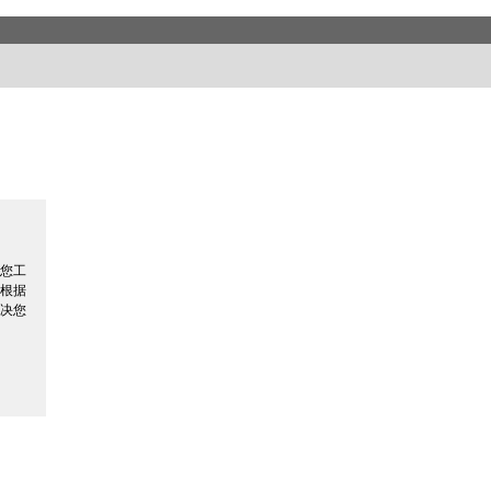
您工
根据
决您