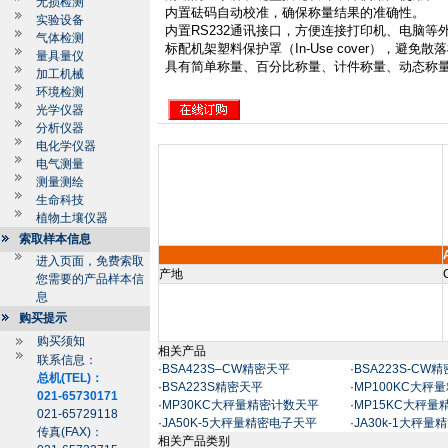
无损检测
内置砝码自动校准，确保称量结果的准确性。
实验设备
内置
RS232
通讯接口，方便连接打印机、电脑等
气体检测
标配机架塑料保护罩（
In-Use cover
），避免散落
量具量仪
具有简单称量、百分比称量、计件称量、动态称
加工机械
环境检测
光学仪器
分析仪器
电化学仪器
电气测量
测量测绘
生命科技
植物土壤仪器
索取样本信息
进入页面，免费索取
产地
您需要的产品样本信
息
购买提示
购买须知
相关产品
联系信息：
·
BSA423S–CW精密天平
·
BSA223S-CW
总机(TEL)：
·
BSA223S精密天平
·
MP100KC大秤
021-65730171
·
MP30KC大秤量精密计数天平
·
MP15KC大秤
021-65729118
·
JA50K-5大秤量精密电子天平
·
JA30k-1大秤
传真(FAX)：
相关产品类别