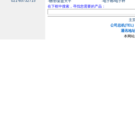
021-65732715
·
物理/架盘天平
·
电子称/电子秤
在下框中搜索，寻找您需要的产品：
主
公司总机(TEL)：
通讯地址
本网站