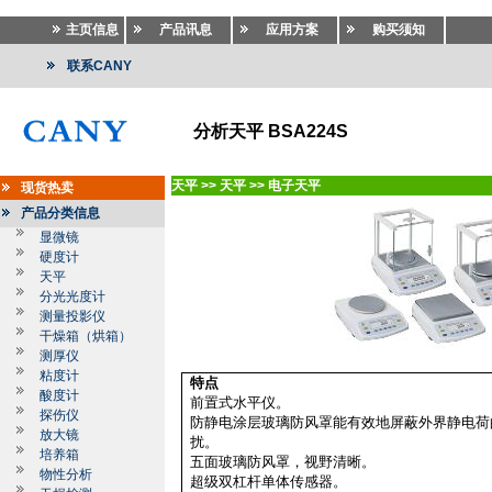
主页信息
产品讯息
应用方案
购买须知
联系CANY
分析天平 BSA224S
天平
>>
天平
>>
电子天平
现货热卖
产品分类信息
显微镜
硬度计
天平
分光光度计
测量投影仪
干燥箱（烘箱）
测厚仪
粘度计
特点
酸度计
前置式水平仪。
探伤仪
防静电涂层玻璃防风罩能有效地屏蔽外界静电荷
放大镜
扰。
培养箱
五面玻璃防风罩，视野清晰。
物性分析
超级双杠杆单体传感器。