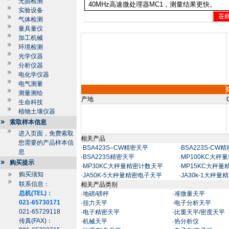
无损检测
40MHz
高速微处理器
MC1
，测量结果更快。
实验设备
气体检测
量具量仪
加工机械
环境检测
光学仪器
分析仪器
电化学仪器
电气测量
测量测绘
产地
生命科技
植物土壤仪器
索取样本信息
进入页面，免费索取
相关产品
您需要的产品样本信
·
BSA423S–CW精密天平
·
BSA223S-CW
息
·
BSA223S精密天平
·
MP100KC大秤
购买提示
·
MP30KC大秤量精密计数天平
·
MP15KC大秤
购买须知
·
JA50K-5大秤量精密电子天平
·
JA30k-1大秤
联系信息：
相关产品类别
总机(TEL)：
·
地磅/磅秤
·
准微量天平
021-65730171
·
扭力天平
·
电子分析天平
021-65729118
·
电子精密天平
·
比重天平/密度天平
传真(FAX)：
·
机械天平
·
热分析仪