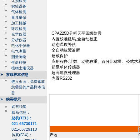
无损检测
实验设备
气体检测
量具量仪
加工机械
环境检测
CPA225D
分析天平四级防震
光学仪器
内置校准砝码
,
全自动校正
分析仪器
动态温度补偿
电化学仪器
全自动故障诊断
电气测量
超载保护
测量测绘
应用程序
:
计数、动物称重、百分比称量、公式求
生命科技
超级单体传感器
植物土壤仪器
超高速微处理器
索取样本信息
内置
RS232
进入页面，免费索取
您需要的产品样本信
息
购买提示
购买须知
联系信息：
总机(TEL)：
021-65730171
021-65729118
传真(FAX)：
产地