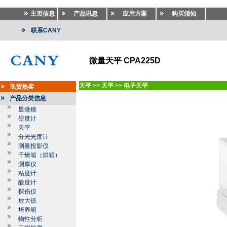
主页信息
产品讯息
应用方案
购买须知
联系CANY
微量天平 CPA225D
天平
>>
天平
>>
电子天平
现货热卖
产品分类信息
显微镜
硬度计
天平
分光光度计
测量投影仪
干燥箱（烘箱）
测厚仪
粘度计
酸度计
探伤仪
放大镜
培养箱
物性分析