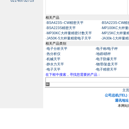
021-65732715
相关产品
·
BSA423S–CW精密天平
·
BSA223S-CW
·
BSA223S精密天平
·
MP100KC大秤
·
MP30KC大秤量精密计数天平
·
MP15KC大秤
·
JA50K-5大秤量精密电子天平
·
JA30k-1大秤
相关产品类别
·
电子分析天平
·
电子称/电子秤
·
热分析仪
·
地磅/磅秤
·
机械天平
·
电子防爆天平
·
静水力天平
·
物理/架盘天平
·
电子天平
·
电子精密天平
在下框中搜索，寻找您需要的产品：
主
公司总机(TEL)：
通讯地址
本网站