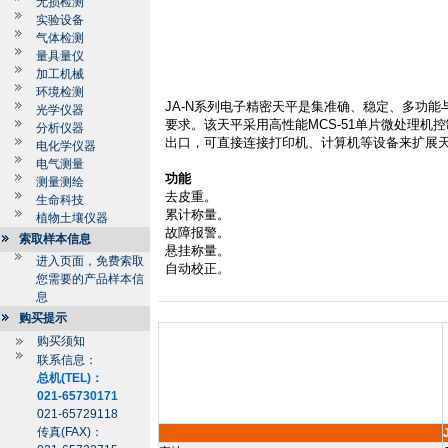
无损检测
实验设备
气体检测
量具量仪
加工机械
环境检测
JA-N
系列电子精密天平是集准确、稳定、多功能
光学仪器
要求。该天平采用高性能
MCS-51
单片微处理机控
分析仪器
出口，可直接连接打印机、计算机等设备来扩展
电化学仪器
电气测量
功能
测量测绘
去皮重。
生命科技
累计称量。
植物土壤仪器
故障报警。
索取样本信息
悬挂称量。
进入页面，免费索取
自动校正。
您需要的产品样本信
息
购买提示
购买须知
联系信息：
总机(TEL)：
021-65730171
021-65729118
传真(FAX)：