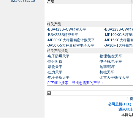
021-65732715
产地
相关产品
·
BSA423S–CW精密天平
·
BSA223S-CW
·
BSA223S精密天平
·
MP100KC大秤
·
MP30KC大秤量精密计数天平
·
MP15KC大秤
·
JA50K-5大秤量精密电子天平
·
JA30k-1大秤
相关产品类别
·
电子防爆天平
·
物理/架盘天平
·
热分析仪
·
电子称/电子秤
·
动物天平
·
地磅/磅秤
·
扭力天平
·
机械天平
·
电子分析天平
·
比重天平/密度天平
在下框中搜索，寻找您需要的产品：
主
公司总机(TEL)：
通讯地址
本网站