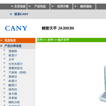
主页信息
产品讯息
应用方案
购买须知
联系CANY
精密天平 JA3003N
天平
>>
天平
>>
电子天平
现货热卖
产品分类信息
显微镜
硬度计
天平
分光光度计
测量投影仪
干燥箱（烘箱）
测厚仪
粘度计
酸度计
探伤仪
放大镜
培养箱
物性分析