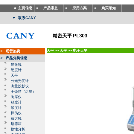
主页信息
产品讯息
应用方案
购买须知
联系CANY
精密天平 PL303
天平
>>
天平
>>
电子天平
现货热卖
产品分类信息
显微镜
硬度计
天平
分光光度计
测量投影仪
干燥箱（烘箱）
测厚仪
粘度计
酸度计
探伤仪
放大镜
培养箱
物性分析