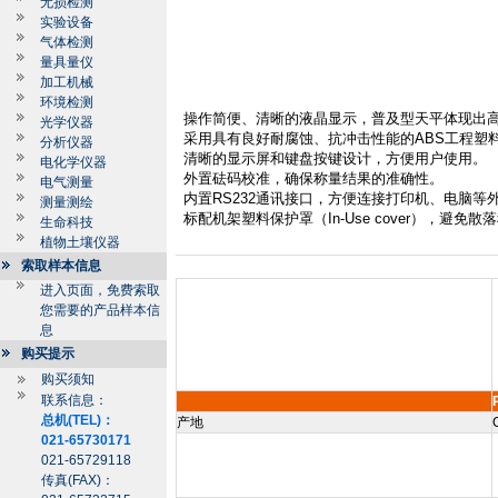
无损检测
实验设备
气体检测
量具量仪
加工机械
环境检测
操作简便、清晰的液晶显示，普及型天平体现出
光学仪器
采用具有良好耐腐蚀、抗冲击性能的
ABS
工程塑
分析仪器
清晰的显示屏和键盘按键设计，方便用户使用。
电化学仪器
外置砝码校准，确保称量结果的准确性。
电气测量
内置
RS232
通讯接口，方便连接打印机、电脑等
测量测绘
标配机架塑料保护罩（
In-Use cover
），避免散落
生命科技
植物土壤仪器
索取样本信息
进入页面，免费索取
您需要的产品样本信
息
购买提示
购买须知
联系信息：
总机(TEL)：
产地
021-65730171
021-65729118
传真(FAX)：