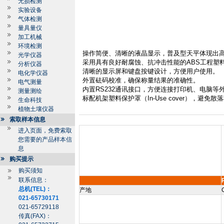
无损检测
实验设备
气体检测
量具量仪
加工机械
环境检测
操作简便、清晰的液晶显示，普及型天平体现出
光学仪器
采用具有良好耐腐蚀、抗冲击性能的
ABS
工程塑
分析仪器
清晰的显示屏和键盘按键设计，方便用户使用。
电化学仪器
外置砝码校准，确保称量结果的准确性。
电气测量
内置
RS232
通讯接口，方便连接打印机、电脑等
测量测绘
标配机架塑料保护罩（
In-Use cover
），避免散落
生命科技
植物土壤仪器
索取样本信息
进入页面，免费索取
您需要的产品样本信
息
购买提示
购买须知
联系信息：
总机(TEL)：
产地
021-65730171
021-65729118
传真(FAX)：