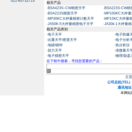
021-65732715
相关产品
·
BSA423S–CW精密天平
·
BSA223S-CW
·
BSA223S精密天平
·
MP100KC大秤
·
MP30KC大秤量精密计数天平
·
MP15KC大秤
·
JA50K-5大秤量精密电子天平
·
JA30k-1大秤
相关产品类别
·
电子天平
·
电子防爆
·
比重天平/密度天平
·
电子分析
·
地磅/磅秤
·
热分析仪
·
扭力天平
·
准微量天
·
电子精密天平
·
物理/架盘
在下框中搜索，寻找您需要的产品：
主
公司总机(TEL)：
通讯地址
本网站