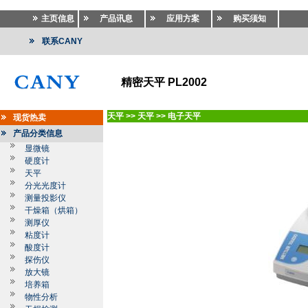
主页信息
产品讯息
应用方案
购买须知
联系CANY
精密天平 PL2002
天平
>>
天平
>>
电子天平
现货热卖
产品分类信息
显微镜
硬度计
天平
分光光度计
测量投影仪
干燥箱（烘箱）
测厚仪
粘度计
酸度计
探伤仪
放大镜
培养箱
物性分析