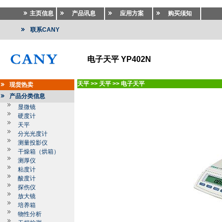
主页信息
产品讯息
应用方案
购买须知
联系CANY
电子天平 YP402N
天平
>>
天平
>>
电子天平
现货热卖
产品分类信息
显微镜
硬度计
天平
分光光度计
测量投影仪
干燥箱（烘箱）
测厚仪
粘度计
酸度计
探伤仪
放大镜
培养箱
物性分析