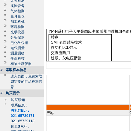
无损检测
实验设备
气体检测
量具量仪
加工机械
环境检测
YP-N
系列电子天平是由应变传感器与微机组合而
光学仪器
特点
分析仪器
SMT
表面贴装技术
电化学仪器
微功耗
LCD
显示
电气测量
交直流两用
测量测绘
过载、欠电压报警
生命科技
植物土壤仪器
索取样本信息
进入页面，免费索取
您需要的产品样本信
息
购买提示
购买须知
联系信息：
总机(TEL)：
产地
021-65730171
021-65729118
传真(FAX)：