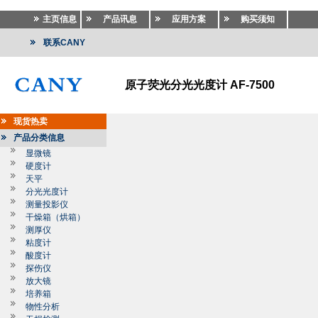
主页信息
产品讯息
应用方案
购买须知
联系CANY
原子荧光分光光度计 AF-7500
现货热卖
产品分类信息
显微镜
硬度计
天平
分光光度计
测量投影仪
干燥箱（烘箱）
测厚仪
粘度计
酸度计
探伤仪
放大镜
培养箱
物性分析