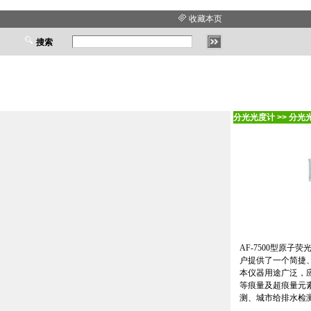
收藏本页
搜索
分光光度计
>>
分光
AF-7500
型原子荧
户提供了一个简捷
本仪器用途广泛，
等痕量及超痕量元
测、城市给排水检