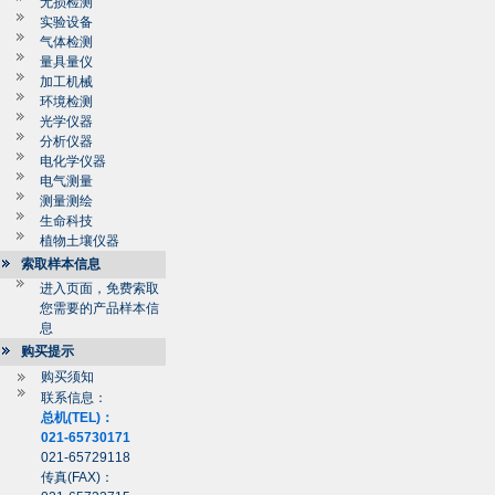
无损检测
实验设备
气体检测
量具量仪
加工机械
环境检测
光学仪器
分析仪器
电化学仪器
电气测量
测量测绘
生命科技
植物土壤仪器
索取样本信息
进入页面，免费索取
您需要的产品样本信
息
购买提示
购买须知
联系信息：
总机(TEL)：
021-65730171
021-65729118
传真(FAX)：