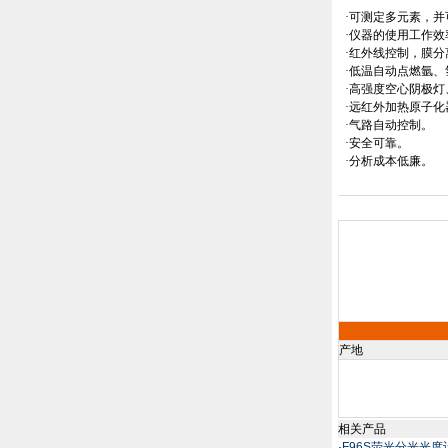
·可测定多元素，
·仪器的使用工作
·红外线控制，膜
·低温自动点燃氩、
·高强度空心阴极
·远红外加热原子化
·气路自动控制。
·安全可靠。
·分析成本低廉。
产地
相关产品
·
F96S荧光分光光度