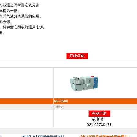
并可双通道同时测定双元素
效率提高一倍。
分离式气液分离系统的应用。
氢火焰。
灯、特种空心阴极灯通用电源。
器。
AF-7500
China
或电话：
021-65730171
计
·
F96(CRT)荧光分光光度计
·AF-7500原子荧光分光光度计