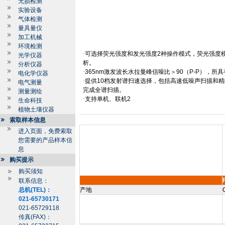
无损检测
实验设备
气体检测
量具量仪
加工机械
环境检测
·可选择荧光强度和发光强度
2
种操作模式，荧光强度
光学仪器
析。
分析仪器
·
365nm
激发波长水拉曼峰信噪比＞
90
（
P-P
），所具
电化学仪器
·提供
10
档发射谱扫速选择，包括高速低噪声扫描和精
电气测量
完成全谱扫描。
测量测绘
·支持单机、联机
2
生命科技
植物土壤仪器
索取样本信息
进入页面，免费索取
您需要的产品样本信
息
购买提示
购买须知
联系信息：
总机(TEL)：
产地
021-65730171
021-65729118
传真(FAX)：