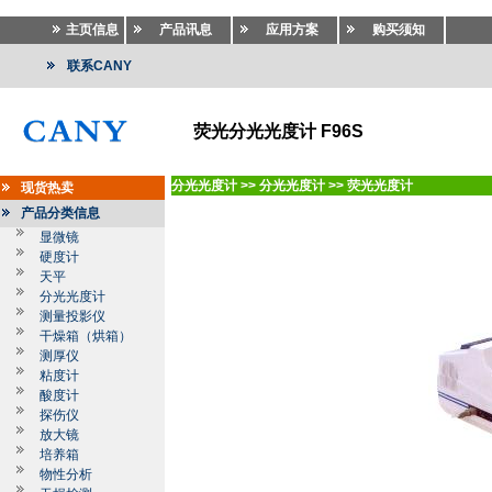
主页信息
产品讯息
应用方案
购买须知
联系CANY
荧光分光光度计 F96S
分光光度计
>>
分光光度计
>>
荧光光度计
现货热卖
产品分类信息
显微镜
硬度计
天平
分光光度计
测量投影仪
干燥箱（烘箱）
测厚仪
粘度计
酸度计
探伤仪
放大镜
培养箱
物性分析