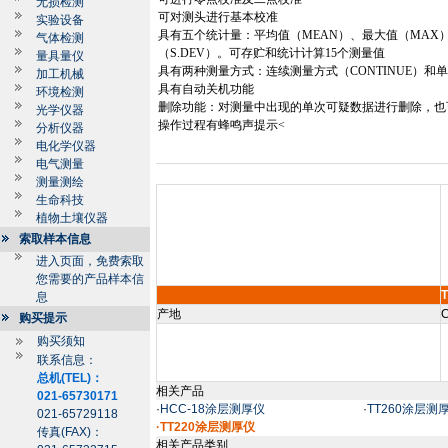
无损检测
可对测头进行基本校准
实验设备
具有五个统计量：平均值（
MEAN
）、最大值（
MAX
气体检测
（
S.DEV
）。可存贮和统计计算
15
个测量值
量具量仪
具有两种测量方式：连续测量方式（
CONTINUE
）和单
加工机械
具有自动关机功能
环境检测
删除功能：对测量中出现的单次可疑数据进行删除，也
光学仪器
操作过程有蜂鸣声提示
<
分析仪器
电化学仪器
电气测量
测量测绘
生命科技
植物土壤仪器
索取样本信息
进入页面，免费索取
您需要的产品样本信
T
息
产地
C
购买提示
购买须知
联系信息：
总机(TEL)：
相关产品
021-65730171
·
HCC-18涂层测厚仪
·
TT260涂层测
021-65729118
·TT220涂层测厚仪
传真(FAX)：
相关产品类别