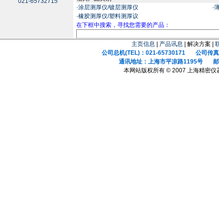
021-65732715
·
涂层测厚仪/镀层测厚仪
·
·
橡胶测厚仪/塑料测厚议
在下框中搜索，寻找您需要的产品：
主页信息
|
产品讯息
| 解决方案 |
公司总机(TEL)：021-65730171 公司传真(F
通讯地址：上海市平凉路1195号 邮政
本网站版权所有 © 2007 上海精密