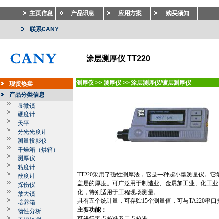
主页信息
产品讯息
应用方案
购买须知
联系CANY
涂层测厚仪 TT220
测厚仪
>>
测厚仪
>>
涂层测厚仪/镀层测厚仪
现货热卖
产品分类信息
显微镜
硬度计
天平
分光光度计
测量投影仪
干燥箱（烘箱）
测厚仪
粘度计
TT220
采用了磁性测厚法，它是一种超小型测量仪。它
酸度计
盖层的厚度。可广泛用于制造业、金属加工业、化工业
探伤仪
化，特别适用于工程现场测量。
放大镜
具有五个统计量，可存贮
15
个测量值，可与
TA220
串口
培养箱
主要功能：
物性分析
可进行零点校准及二点校准