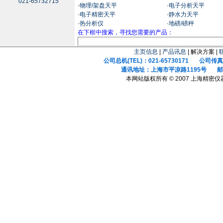
021-65732715
·
物理/架盘天平
·
电子分析天平
·
电子精密天平
·
静水力天平
·
热分析仪
·
地磅/磅秤
在下框中搜索，寻找您需要的产品：
主页信息
|
产品讯息
| 解决方案 |
公司总机(TEL)：021-65730171 公司传真(F
通讯地址：上海市平凉路1195号 邮政
本网站版权所有 © 2007 上海精密