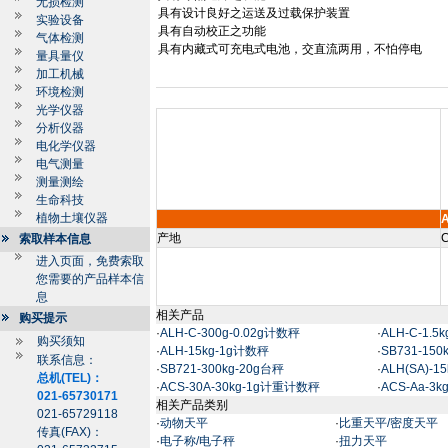
无损检测
具有设计良好之运送及过载保护装置
实验设备
具有自动校正之功能
气体检测
具有内藏式可充电式电池，交直流两用，不怕停电
量具量仪
加工机械
环境检测
光学仪器
分析仪器
电化学仪器
电气测量
测量测绘
生命科技
植物土壤仪器
A
产地
C
索取样本信息
进入页面，免费索取
您需要的产品样本信
息
相关产品
购买提示
·
ALH-C-300g-0.02g计数秤
·
ALH-C-1.5
购买须知
·
ALH-15kg-1g计数秤
·
SB731-15
联系信息：
·
SB721-300kg-20g台秤
·
ALH(SA)-1
总机(TEL)：
·
ACS-30A-30kg-1g计重计数秤
·
ACS-Aa-3
021-65730171
相关产品类别
021-65729118
·
动物天平
·
比重天平/密度天平
传真(FAX)：
·
电子称/电子秤
·
扭力天平