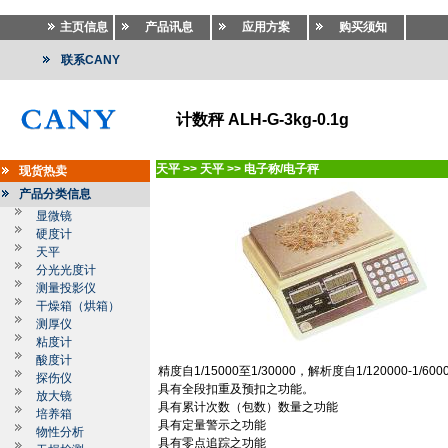
主页信息
产品讯息
应用方案
购买须知
联系CANY
计数秤 ALH-G-3kg-0.1g
天平
>>
天平
>>
电子称/电子秤
现货热卖
产品分类信息
显微镜
硬度计
天平
分光光度计
测量投影仪
干燥箱（烘箱）
测厚仪
粘度计
酸度计
精度自
1/15000
至
1/30000
，解析度自
1/120000-1/600
探伤仪
具有全段扣重及预扣之功能。
放大镜
具有累计次数（包数）数量之功能
培养箱
具有定量警示之功能
物性分析
具有零点追踪之功能