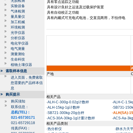
无损检测
具有零点追踪之功能
实验设备
具有设计良好之运送及过载保护装置
气体检测
具有自动校正之功能
量具量仪
具有内藏式可充电式电池，交直流两用，不怕停电
加工机械
环境检测
光学仪器
分析仪器
电化学仪器
电气测量
测量测绘
生命科技
植物土壤仪器
A
索取样本信息
产地
C
进入页面，免费索取
您需要的产品样本信
息
购买提示
相关产品
购买须知
·
ALH-C-300g-0.02g计数秤
·
ALH-C-1.5
联系信息：
·
ALH-15kg-1g计数秤
·
SB731-15
总机(TEL)：
·
SB721-300kg-20g台秤
·ALH(SA)-
021-65730171
·
ACS-30A-30kg-1g计重计数秤
·
ACS-Aa-3
021-65729118
相关产品类别
传真(FAX)：
·
热分析仪
·
静水力天