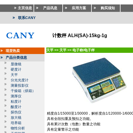
主页信息
产品讯息
应用方案
购买须知
联系CANY
计数秤 ALH(SA)-15kg-1g
天平
>>
天平
>>
电子称/电子秤
现货热卖
产品分类信息
显微镜
硬度计
天平
分光光度计
测量投影仪
干燥箱（烘箱）
测厚仪
粘度计
酸度计
探伤仪
精度自
1/15000
至
1/30000
，解析度自
1/120000-1/600
放大镜
具有全段扣重及预扣之功能。
培养箱
具有累计次数（包数）数量之功能
物性分析
具有定量警示之功能