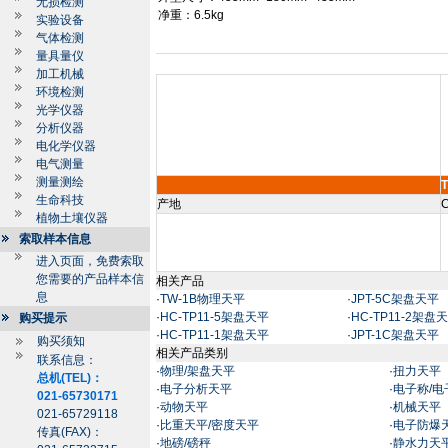
无损检测
净重：
6.5kg
实验设备
气体检测
量具量仪
加工机械
环境检测
光学仪器
分析仪器
电化学仪器
电气测量
测量测绘
生命科技
产地
C
植物土壤仪器
索取样本信息
进入页面，免费索取
您需要的产品样本信
相关产品
息
·
TW-1B物理天平
·
JPT-5C架盘天平
·
HC-TP11-5架盘天平
·
HC-TP11-2架盘
购买提示
·
HC-TP11-1架盘天平
·
JPT-1C架盘天平
购买须知
相关产品类别
联系信息：
·
物理/架盘天平
·
扭力天平
总机(TEL)：
·
电子分析天平
·
电子称/电
021-65730171
·
动物天平
·
机械天平
021-65729118
·
比重天平/密度天平
·
电子防爆
传真(FAX)：
·
地磅/磅秤
·
静水力天