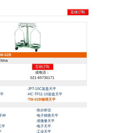
TW-02B
hina
或电话：
021-65730171
·
JPT-10C架盘天平
天平
·
HC-TP11-10架盘天平
·TW-02B物理天平
·
热分析仪
子秤
·
电子精密天平
·
准微量天平
天平
·
电子天平
平
·
工业天平