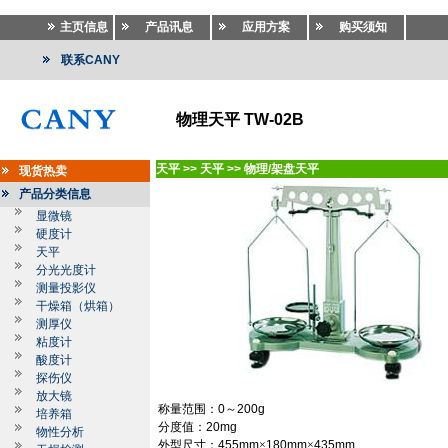
主页信息
产品讯息
应用方案
购买须知
联系CANY
物理天平 TW-02B
天平
>>
天平
>>
物理/架盘天平
现货热卖
产品分类信息
显微镜
硬度计
天平
分光光度计
测量投影仪
干燥箱（烘箱）
测厚仪
粘度计
酸度计
探伤仪
放大镜
称量范围：
0
～
200g
培养箱
分度值：
20mg
物性分析
外型尺寸：
455mm
×
180mm
×
435mm