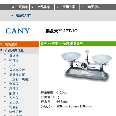
主页信息
产品讯息
应用方案
购买须知
联系CANY
架盘天平 JPT-1C
天平
>>
天平
>>
物理/架盘天平
现货热卖
产品分类信息
显微镜
硬度计
天平
分光光度计
测量投影仪
干燥箱（烘箱）
测厚仪
粘度计
称量范围：
0~
100g
酸度计
分度值：
0.1g
探伤仪
秤盘尺寸：
Ф
83mm
放大镜
外型尺寸：
200mm
×
90mm
×
150mm
<
培养箱
物性分析