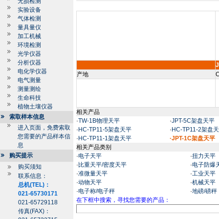
无损检测
实验设备
气体检测
量具量仪
加工机械
环境检测
光学仪器
分析仪器
J
电化学仪器
产地
C
电气测量
测量测绘
生命科技
植物土壤仪器
相关产品
索取样本信息
·
TW-1B物理天平
·
JPT-5C架盘天平
进入页面，免费索取
·
HC-TP11-5架盘天平
·
HC-TP11-2架盘
您需要的产品样本信
·
HC-TP11-1架盘天平
·JPT-1C架盘天平
息
相关产品类别
购买提示
·
电子天平
·
扭力天平
·
比重天平/密度天平
·
电子防爆
购买须知
·
准微量天平
·
工业天平
联系信息：
·
动物天平
·
机械天平
总机(TEL)：
·
电子称/电子秤
·
地磅/磅秤
021-65730171
在下框中搜索，寻找您需要的产品：
021-65729118
传真(FAX)：