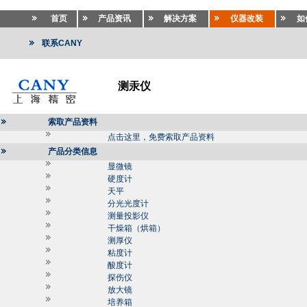
首页
产品资讯
解决方案
仪器改装
如
联系CANY
测汞仪
索取产品资料
点击这里，免费索取产品资料
产品分类信息
显微镜
硬度计
天平
分光光度计
测量投影仪
干燥箱（烘箱）
测厚仪
粘度计
酸度计
探伤仪
放大镜
培养箱