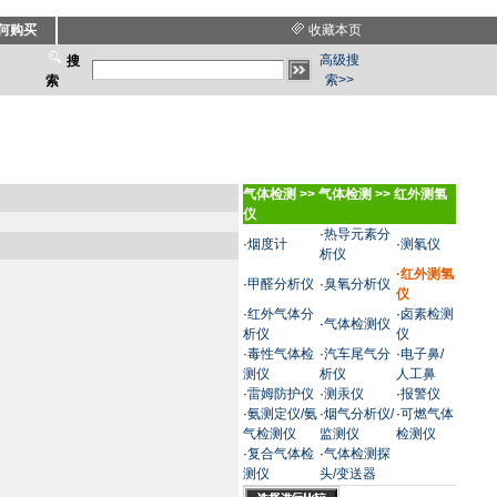
何购买
收藏本页
高级搜
搜
索>>
索
气体检测
>>
气体检测
>>
红外测氢
仪
·
热导元素分
·
烟度计
·
测氡仪
析仪
·
红外测氢
·
甲醛分析仪
·
臭氧分析仪
仪
·
红外气体分
·
卤素检测
·
气体检测仪
析仪
仪
·
毒性气体检
·
汽车尾气分
·
电子鼻/
测仪
析仪
人工鼻
·
雷姆防护仪
·
测汞仪
·
报警仪
·
氨测定仪/氨
·
烟气分析仪/
·
可燃气体
气检测仪
监测仪
检测仪
·
复合气体检
·
气体检测探
测仪
头/变送器