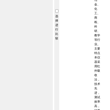
冶
金、
化
工、
选
商
择
检、
进
科
行
研、
比
教学
较
等行
业。
主要
特点
本仪
器采
用红
外吸
收
法，
技术
先
进，
测试
效率
高，