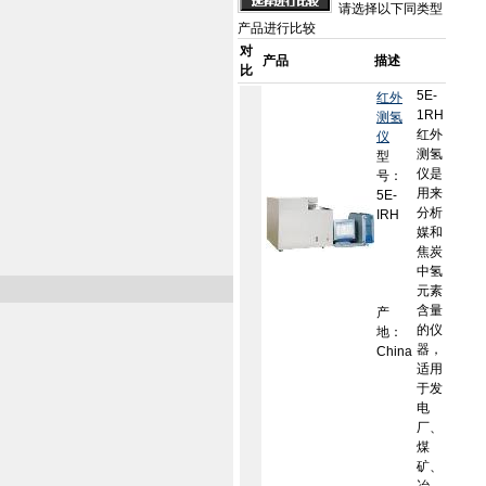
请选择以下同类型
产品进行比较
对
产品
描述
比
5E-
红外
1RH
测氢
红外
仪
测氢
型
仪是
号：
用来
5E-
分析
IRH
媒和
焦炭
中氢
元素
含量
产
的仪
地：
器，
China
适用
于发
电
厂、
煤
矿、