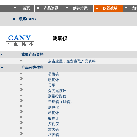
首页
产品资讯
解决方案
仪器改装
如
联系CANY
测氡仪
索取产品资料
点击这里，免费索取产品资料
产品分类信息
显微镜
硬度计
天平
分光光度计
测量投影仪
干燥箱（烘箱）
测厚仪
粘度计
酸度计
探伤仪
放大镜
培养箱