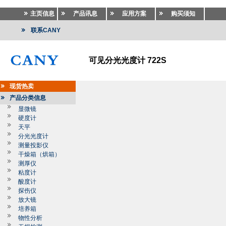
主页信息
产品讯息
应用方案
购买须知
联系CANY
可见分光光度计 722S
现货热卖
产品分类信息
显微镜
硬度计
天平
分光光度计
测量投影仪
干燥箱（烘箱）
测厚仪
粘度计
酸度计
探伤仪
放大镜
培养箱
物性分析