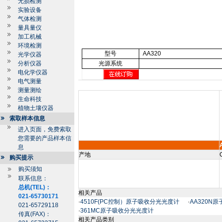
无损检测
实验设备
气体检测
量具量仪
加工机械
环境检测
型号
AA320
光学仪器
分析仪器
光源系统
电化学仪器
电气测量
测量测绘
生命科技
植物土壤仪器
索取样本信息
进入页面，免费索取
您需要的产品样本信
息
产地
购买提示
购买须知
联系信息：
总机(TEL)：
相关产品
021-65730171
·
4510F(PC控制）原子吸收分光光度计
·
AA320N
021-65729118
·
361MC原子吸收分光光度计
传真(FAX)：
相关产品类别