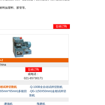
材料如塑料、胶管等。
-2
hina
或电话：
021-65730171
2金相试样切割机
·
Q-100B全自动试样切割机
4(65mm*65mm)多能切
·
QG-1(50X50mm)金相试样切
割机
·
磨抛机
·
预磨机