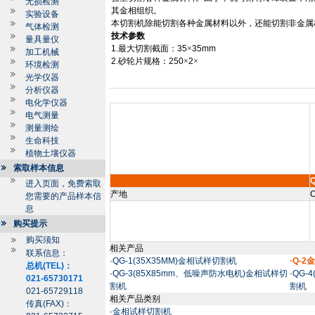
无损检测
其金相组织。
实验设备
本切割机除能切割各种金属材料以外，还能切割非金属
气体检测
技术参数
量具量仪
1.
最大切割截面：
35
×
35mm
加工机械
2.
砂轮片规格：
250
×
2
×
环境检测
光学仪器
分析仪器
电化学仪器
电气测量
测量测绘
生命科技
植物土壤仪器
索取样本信息
Q
进入页面，免费索取
产地
C
您需要的产品样本信
息
购买提示
购买须知
相关产品
联系信息：
·
QG-1(35X35MM)金相试样切割机
·Q-
总机(TEL)：
·
QG-3(85X85mm、低噪声防水电机)金相试样切
·
QG-
021-65730171
割机
割机
021-65729118
相关产品类别
传真(FAX)：
·
金相试样切割机