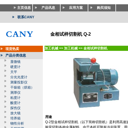
主页信息
产品讯息
应用方案
购买须知
联系CANY
金相试样切割机 Q-2
加工机械
>>
加工机械
>>
金相试样切割机
现货热卖
产品分类信息
显微镜
硬度计
天平
分光光度计
测量投影仪
干燥箱（烘箱）
测厚仪
粘度计
酸度计
探伤仪
放大镜
用途
培养箱
Q-2
型金相试样切割机（以下简称切割机）是利用高速
物性分析
验室切割各种金属材料。由于本机可附有冷却装置，用