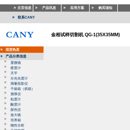
主页信息
产品讯息
应用方案
购买须知
联系CANY
金相试样切割机 QG-1(35X35MM)
现货热卖
产品分类信息
显微镜
硬度计
天平
分光光度计
测量投影仪
干燥箱（烘箱）
测厚仪
粘度计
酸度计
探伤仪
放大镜
培养箱
物性分析