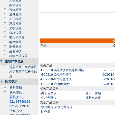
无损检测
实验设备
气体检测
量具量仪
加工机械
环境检测
光学仪器
分析仪器
电化学仪器
电气测量
产地
C
测量测绘
生命科技
植物土壤仪器
索取样本信息
相关产品
进入页面，免费索取
·
GC9310-R高灵敏度热导检测器
·
GC102
您需要的产品样本信
·
GC9310-Q气相色谱仪
·
GC931
息
·
GC9310-N气相色谱仪
·
GC931
购买提示
·
GC9310-I气相色谱仪
·
GC931
购买须知
相关产品类别
联系信息：
·
离子色谱仪
·
色谱工作站
总机(TEL)：
·
气相色谱仪
·
液相色谱仪
021-65730171
其他产品类别
021-65729118
·
水分测定仪/水份测定仪
传真(FAX)：
·
比色皿