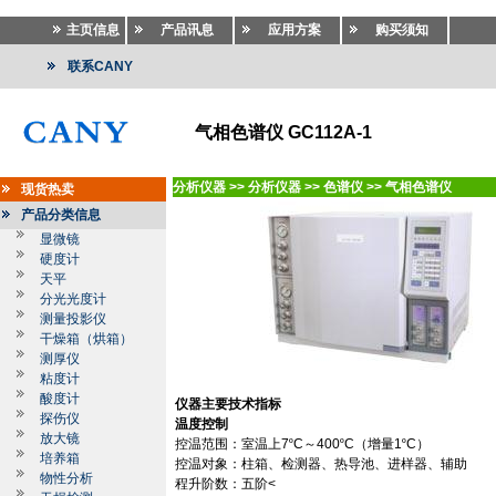
主页信息
产品讯息
应用方案
购买须知
联系CANY
气相色谱仪 GC112A-1
分析仪器
>>
分析仪器
>>
色谱仪
>>
气相色谱仪
现货热卖
产品分类信息
显微镜
硬度计
天平
分光光度计
测量投影仪
干燥箱（烘箱）
测厚仪
粘度计
酸度计
仪器主要技术指标
探伤仪
温度控制
放大镜
控温范围：室温上
7
º
C
～
400
º
C
（增量
1
º
C
）
培养箱
控温对象：柱箱、检测器、热导池、进样器、辅助
物性分析
程升阶数：五阶
<