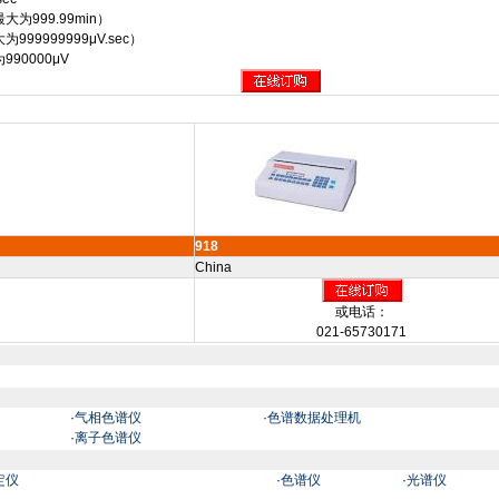
最大为
999.99min
）
大为
999999999μV.sec
）
为
990000μV
918
China
或电话：
021-65730171
·
气相色谱仪
·
色谱数据处理机
·
离子色谱仪
定仪
·
色谱仪
·
光谱仪