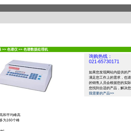
器
>>
色谱仪
>>
色谱数据处理机
询购热线：
021-65730171
如果您发现网站内提供的产
满足您工作上的需求，也请
的销售人员会根据您的实际
您找到合适的产品，解决您
我需要的产品>>
高和平均峰高
多为
160
个峰
sec