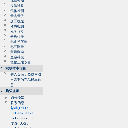
无损检测
实验设备
气体检测
量具量仪
加工机械
环境检测
光学仪器
分析仪器
电化学仪器
电气测量
测量测绘
生命科技
植物土壤仪器
索取样本信息
进入页面，免费索取
您需要的产品样本信
息
购买提示
购买须知
联系信息：
总机(TEL)：
021-65730171
021-65729118
传真(FAX)：