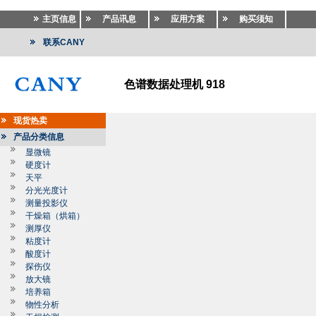
主页信息
产品讯息
应用方案
购买须知
联系CANY
色谱数据处理机 918
现货热卖
产品分类信息
显微镜
硬度计
天平
分光光度计
测量投影仪
干燥箱（烘箱）
测厚仪
粘度计
酸度计
探伤仪
放大镜
培养箱
物性分析