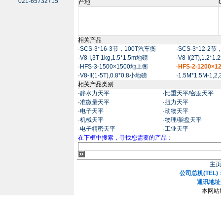
021-65732715
产地
相关产品
·
SCS-3*16-3节，100T汽车衡
·
SCS-3*12-2
·
V8-I,3T-1kg,1.5*1.5m地磅
·
V8-I(2T),1.2*1
·
HFS-3-1500×1500地上衡
·HFS-2-1200×
·
V8-II(1-5T),0.8*0.8小地磅
·
1.5M*1.5M-1,
相关产品类别
·
静水力天平
·
比重天平/密度天平
·
准微量天平
·
扭力天平
·
电子天平
·
动物天平
·
机械天平
·
物理/架盘天平
·
电子精密天平
·
工业天平
在下框中搜索，寻找您需要的产品：
主
公司总机(TEL)：
通讯地址
本网站