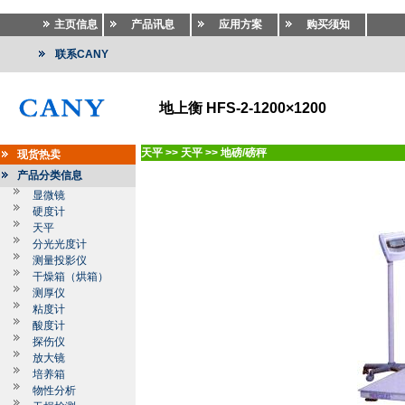
主页信息
产品讯息
应用方案
购买须知
联系CANY
地上衡 HFS-2-1200×1200
天平
>>
天平
>>
地磅/磅秤
现货热卖
产品分类信息
显微镜
硬度计
天平
分光光度计
测量投影仪
干燥箱（烘箱）
测厚仪
粘度计
酸度计
探伤仪
放大镜
培养箱
物性分析