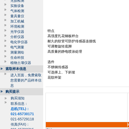
无损检测
实验设备
气体检测
量具量仪
加工机械
环境检测
特点
光学仪器
高强度扎花钢板秤台
分析仪器
耐久的软管可防护传感器连接线
电化学仪器
可调整旋转底脚
电气测量
高质量的静电喷涂处理
测量测绘
生命科技
选件
植物土壤仪器
不锈钢传感器
索取样本信息
可选择上、下斜坡
进入页面，免费索取
花纹秤架
您需要的产品样本信
息
购买提示
购买须知
联系信息：
总机(TEL)：
021-65730171
021-65729118
传真(FAX)：