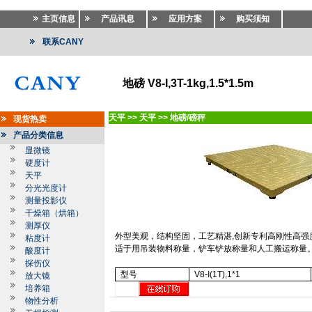
主页信息
产品讯息
应用方案
购买须知
联系CANY
地磅 V8-I,3T-1kg,1.5*1.5m
天平
>>
天平
>>
地磅/磅秤
现货热卖
产品分类信息
显微镜
硬度计
天平
分光光度计
测量投影仪
干燥箱（烘箱）
测厚仪
外型美观，结构坚固，工艺精湛
,
创新专利高刚性高强
粘度计
适于用吊装物料称量，铲车铲放称量和人工搬运称量
酸度计
探伤仪
型号
V8-I(1T),1*1
放大镜
培养箱
物性分析