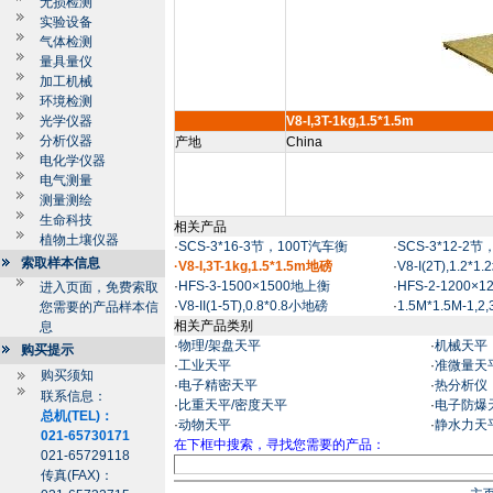
无损检测
实验设备
气体检测
量具量仪
加工机械
环境检测
光学仪器
V8-I,3T-1kg,1.5*1.5m
分析仪器
产地
China
电化学仪器
电气测量
测量测绘
生命科技
相关产品
植物土壤仪器
·
SCS-3*16-3节，100T汽车衡
·
SCS-3*12-2
索取样本信息
·V8-I,3T-1kg,1.5*1.5m地磅
·
V8-I(2T),1.2*1
·
HFS-3-1500×1500地上衡
·
HFS-2-1200×
进入页面，免费索取
·
V8-II(1-5T),0.8*0.8小地磅
·
1.5M*1.5M-1,
您需要的产品样本信
相关产品类别
息
·
物理/架盘天平
·
机械天平
购买提示
·
工业天平
·
准微量天
购买须知
·
电子精密天平
·
热分析仪
联系信息：
·
比重天平/密度天平
·
电子防爆
总机(TEL)：
·
动物天平
·
静水力天
021-65730171
在下框中搜索，寻找您需要的产品：
021-65729118
传真(FAX)：