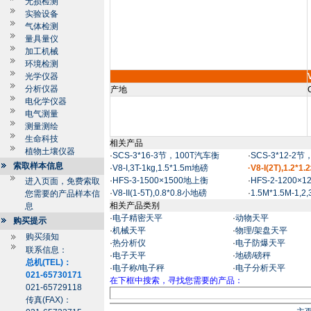
无损检测
实验设备
气体检测
量具量仪
加工机械
环境检测
光学仪器
分析仪器
产地
电化学仪器
电气测量
测量测绘
生命科技
相关产品
植物土壤仪器
·
SCS-3*16-3节，100T汽车衡
·
SCS-3*12-2
索取样本信息
·
V8-I,3T-1kg,1.5*1.5m地磅
·V8-I(2T),1.2*1
·
HFS-3-1500×1500地上衡
·
HFS-2-1200×
进入页面，免费索取
·
V8-II(1-5T),0.8*0.8小地磅
·
1.5M*1.5M-1,
您需要的产品样本信
相关产品类别
息
·
电子精密天平
·
动物天平
购买提示
·
机械天平
·
物理/架盘天平
购买须知
·
热分析仪
·
电子防爆天平
联系信息：
·
电子天平
·
地磅/磅秤
总机(TEL)：
·
电子称/电子秤
·
电子分析天平
021-65730171
在下框中搜索，寻找您需要的产品：
021-65729118
传真(FAX)：