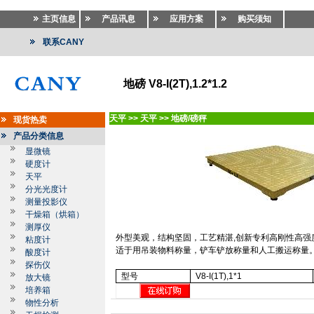
主页信息
产品讯息
应用方案
购买须知
联系CANY
地磅 V8-I(2T),1.2*1.2
天平
>>
天平
>>
地磅/磅秤
现货热卖
产品分类信息
显微镜
硬度计
天平
分光光度计
测量投影仪
干燥箱（烘箱）
测厚仪
外型美观，结构坚固，工艺精湛
,
创新专利高刚性高强
粘度计
适于用吊装物料称量，铲车铲放称量和人工搬运称量
酸度计
探伤仪
型号
V8-I(1T),1*1
放大镜
培养箱
物性分析