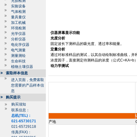
无损检测
实验设备
气体检测
量具量仪
加工机械
环境检测
仪器屏幕显示功能
光学仪器
光度分析
分析仪器
固定波长下测样品的吸光度、透过率和能量。
电化学仪器
定量分析
电气测量
通过对标准样品的测试，以其自动绘制标准曲线，并
测量测绘
浓度因子，直接测定待测样品的浓度（公式
C=KA+b
生命科技
动力学测试
植物土壤仪器
索取样本信息
进入页面，免费索取
您需要的产品样本信
息
购买提示
购买须知
联系信息：
总机(TEL)：
021-65730171
产地
021-65729118
传真(FAX)：