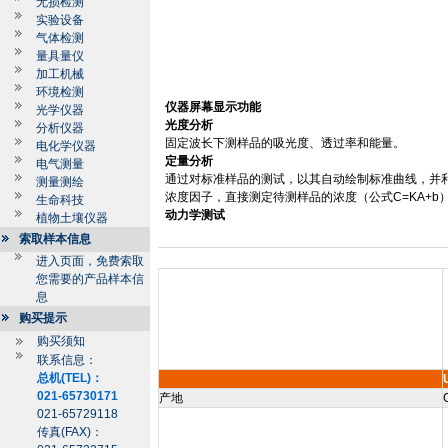
无损检测
实验设备
气体检测
量具量仪
加工机械
环境检测
仪器屏幕显示功能
光学仪器
光度分析
分析仪器
固定波长下测样品的吸光度、透过率和能量。
电化学仪器
定量分析
电气测量
通过对标准样品的测试，以其自动绘制标准曲线，并
测量测绘
浓度因子，直接测定待测样品的浓度（公式
C=KA+b
生命科技
动力学测试
植物土壤仪器
索取样本信息
进入页面，免费索取
您需要的产品样本信
息
购买提示
购买须知
联系信息：
总机(TEL)：
021-65730171
产地
021-65729118
传真(FAX)：