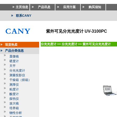
主页信息
产品讯息
应用方案
购买须知
联系CANY
紫外可见分光光度计 UV-3100PC
分光光度计
>>
分光光度计
>>
紫外可见分光光度计
现货热卖
产品分类信息
显微镜
硬度计
天平
分光光度计
测量投影仪
干燥箱（烘箱）
测厚仪
粘度计
酸度计
探伤仪
放大镜
培养箱
物性分析