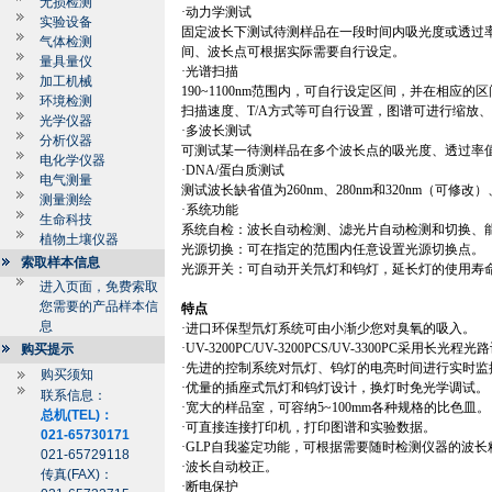
无损检测
·动力学测试
实验设备
固定波长下测试待测样品在一段时间内吸光度或透过
气体检测
间、波长点可根据实际需要自行设定。
量具量仪
·光谱扫描
加工机械
190~1100nm
范围内，可自行设定区间，并在相应的区
环境检测
扫描速度、
T/A
方式等可自行设置，图谱可进行缩放
光学仪器
·多波长测试
分析仪器
可测试某一待测样品在多个波长点的吸光度、透过率
电化学仪器
·
DNA/
蛋白质测试
电气测量
测试波长缺省值为
260nm
、
280nm
和
320nm
（可修改）
测量测绘
·系统功能
生命科技
系统自检：波长自动检测、滤光片自动检测和切换、
植物土壤仪器
光源切换：可在指定的范围内任意设置光源切换点。
索取样本信息
光源开关：可自动开关氘灯和钨灯，延长灯的使用寿
进入页面，免费索取
您需要的产品样本信
特点
息
·进口环保型氘灯系统可由小渐少您对臭氧的吸入。
·
UV-3200PC/UV-3200PCS/UV-3300PC
采用长光程光路
购买提示
·先进的控制系统对氘灯、钨灯的电亮时间进行实时监
购买须知
·优量的插座式氘灯和钨灯设计，换灯时免光学调试。
联系信息：
·宽大的样品室，可容纳
5~
100mm
各种规格的比色皿。
总机(TEL)：
·可直接连接打印机，打印图谱和实验数据。
021-65730171
·
GLP
自我鉴定功能，可根据需要随时检测仪器的波长
021-65729118
·波长自动校正。
传真(FAX)：
·断电保护