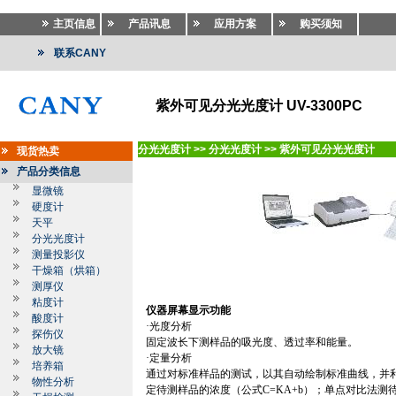
主页信息
产品讯息
应用方案
购买须知
联系CANY
紫外可见分光光度计 UV-3300PC
分光光度计
>>
分光光度计
>>
紫外可见分光光度计
现货热卖
产品分类信息
显微镜
硬度计
天平
分光光度计
测量投影仪
干燥箱（烘箱）
测厚仪
粘度计
仪器屏幕显示功能
酸度计
·光度分析
探伤仪
固定波长下测样品的吸光度、透过率和能量。
放大镜
·定量分析
培养箱
通过对标准样品的测试，以其自动绘制标准曲线，并
物性分析
定待测样品的浓度（公式
C=KA+b
）；单点对比法测