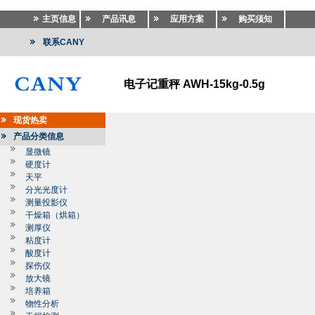
主页信息
产品讯息
应用方案
购买须知
联系CANY
电子记重秤 AWH-15kg-0.5g
现货热卖
产品分类信息
显微镜
硬度计
天平
分光光度计
测量投影仪
干燥箱（烘箱）
测厚仪
粘度计
酸度计
探伤仪
放大镜
培养箱
物性分析