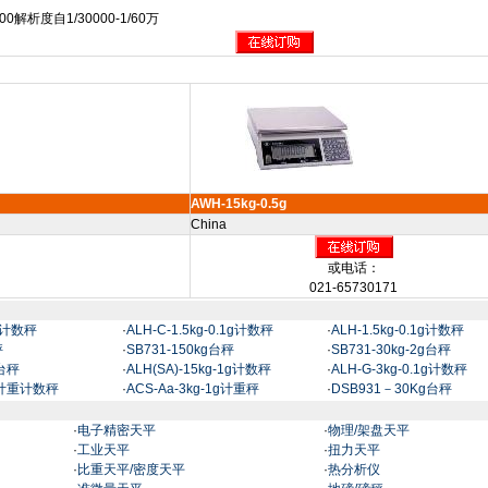
000
解析度自
1/30000-1/60
万
AWH-15kg-0.5g
China
或电话：
021-65730171
2g计数秤
·
ALH-C-1.5kg-0.1g计数秤
·
ALH-1.5kg-0.1g计数秤
秤
·
SB731-150kg台秤
·
SB731-30kg-2g台秤
g台秤
·
ALH(SA)-15kg-1g计数秤
·
ALH-G-3kg-0.1g计数秤
1g计重计数秤
·
ACS-Aa-3kg-1g计重秤
·
DSB931－30Kg台秤
·
电子精密天平
·
物理/架盘天平
·
工业天平
·
扭力天平
·
比重天平/密度天平
·
热分析仪