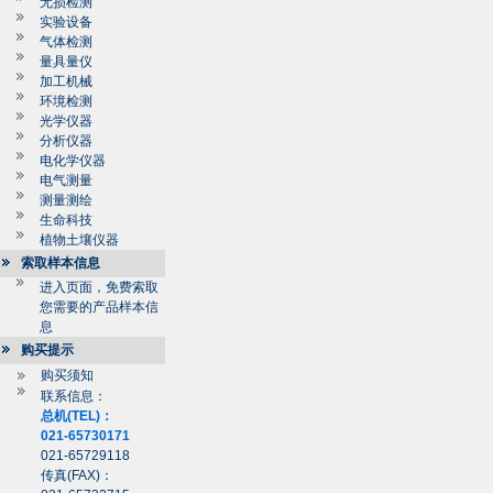
无损检测
实验设备
气体检测
量具量仪
加工机械
环境检测
光学仪器
分析仪器
电化学仪器
电气测量
测量测绘
生命科技
植物土壤仪器
索取样本信息
进入页面，免费索取
您需要的产品样本信
息
购买提示
购买须知
联系信息：
总机(TEL)：
021-65730171
021-65729118
传真(FAX)：