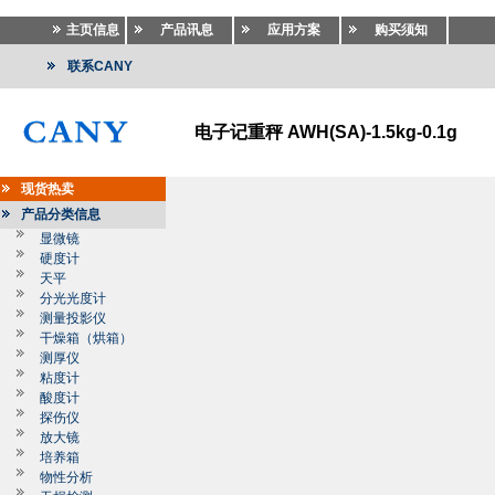
主页信息
产品讯息
应用方案
购买须知
联系CANY
电子记重秤 AWH(SA)-1.5kg-0.1g
现货热卖
产品分类信息
显微镜
硬度计
天平
分光光度计
测量投影仪
干燥箱（烘箱）
测厚仪
粘度计
酸度计
探伤仪
放大镜
培养箱
物性分析