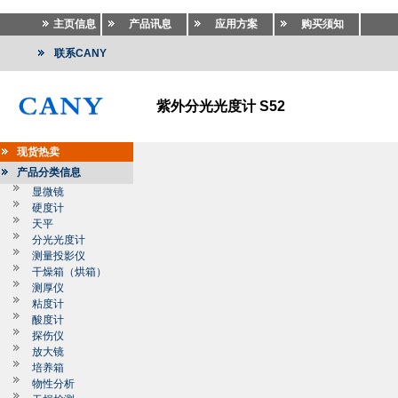
主页信息
产品讯息
应用方案
购买须知
联系CANY
紫外分光光度计 S52
现货热卖
产品分类信息
显微镜
硬度计
天平
分光光度计
测量投影仪
干燥箱（烘箱）
测厚仪
粘度计
酸度计
探伤仪
放大镜
培养箱
物性分析