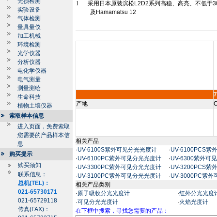
无损检测
l
采用日本原装滨松
L2D2
系列高稳、高亮、不低于
3
实验设备
及
Hamamatsu 12
气体检测
量具量仪
加工机械
环境检测
光学仪器
分析仪器
电化学仪器
电气测量
测量测绘
生命科技
产地
C
植物土壤仪器
索取样本信息
进入页面，免费索取
您需要的产品样本信
相关产品
息
·
UV-6100S紫外可见分光光度计
·
UV-6100PCS
购买提示
·
UV-6100PC紫外可见分光光度计
·
UV-6300紫外
购买须知
·
UV-3300PC紫外可见分光光度计
·
UV-3200PCS
联系信息：
·
UV-3100PC紫外可见分光光度计
·
UV-3000PC
总机(TEL)：
相关产品类别
021-65730171
·
原子吸收分光光度计
·
红外分光光度
021-65729118
·
可见分光光度计
·
火焰光度计
传真(FAX)：
在下框中搜索，寻找您需要的产品：