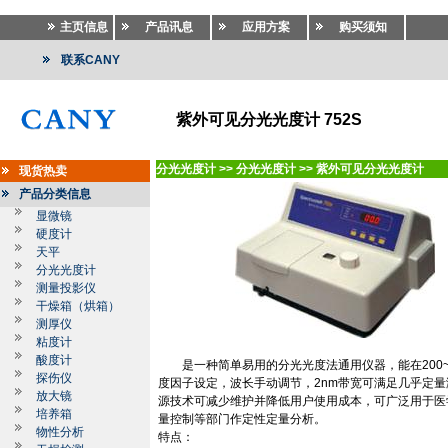
主页信息
产品讯息
应用方案
购买须知
联系CANY
紫外可见分光光度计 752S
分光光度计
>>
分光光度计
>>
紫外可见分光光度计
现货热卖
产品分类信息
显微镜
硬度计
天平
分光光度计
测量投影仪
干燥箱（烘箱）
测厚仪
粘度计
酸度计
是一种简单易用的分光光度法通用仪器，能在
200
探伤仪
度因子设定，波长手动调节，
2nm
带宽可满足几乎定量
放大镜
源技术可减少维护并降低用户使用成本，可广泛用于医
培养箱
量控制等部门作定性定量分析。
物性分析
特点：