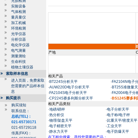
无损检测
实验设备
气体检测
量具量仪
加工机械
环境检测
光学仪器
分析仪器
电化学仪器
电气测量
产地
C
测量测绘
生命科技
植物土壤仪器
索取样本信息
相关产品
进入页面，免费索取
·
BT224S分析天平
·
FA2104N电
您需要的产品样本信
·
AUW220D电子分析天平
·
BT25S准微量
息
·
FA2104S电子分析天平
·
FA2004电子
购买提示
·
CP224S赛多利斯分析天平
·BS124S赛多
相关产品类别
购买须知
·
地磅/磅秤
·
电子分析天平
联系信息：
·
热分析仪
·
电子称/电子秤
总机(TEL)：
·
物理/架盘天平
·
比重天平/密度天平
021-65730171
·
电子精密天平
·
工业天平
021-65729118
·
静水力天平
·
电子防爆天平
传真(FAX)：
在下框中搜索，寻找您需要的产品：