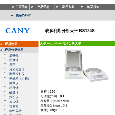
主页信息
产品讯息
应用方案
购买须知
联系CANY
赛多利斯分析天平 BS124S
天平
>>
天平
>>
电子分析天平
现货热卖
产品分类信息
显微镜
硬度计
天平
分光光度计
测量投影仪
干燥箱（烘箱）
测厚仪
粘度计
量程：
120
酸度计
可读性
(mm)
：
0.1
探伤仪
秤盘尺寸
(mm)
：Ф
80
放大镜
重复性
(
≤±
mg)
：
0.1
培养箱
线性
(
≤±
mg)
：
0.2
物性分析